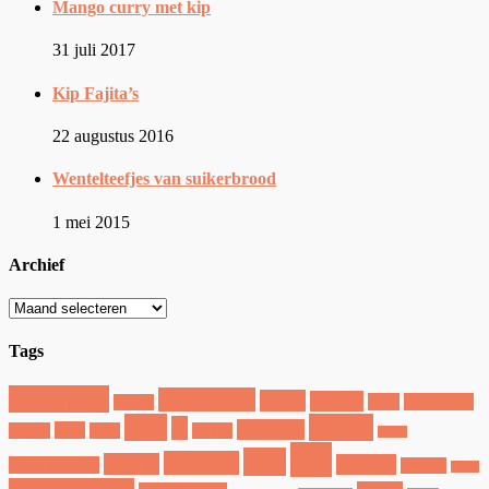
Mango curry met kip
31 juli 2017
Kip Fajita’s
22 augustus 2016
Wentelteefjes van suikerbrood
1 mei 2015
Archief
Tags
Aardappel
bladerdeeg
brood
budget
cake
chocolade
beauty
DIY
gehakt
ei
garnalen
craft
citroen
Deeg
Engels
hartig
kip
kids
italiaans
how-to
koekjes
hoofdgerecht
kruiden
lunch