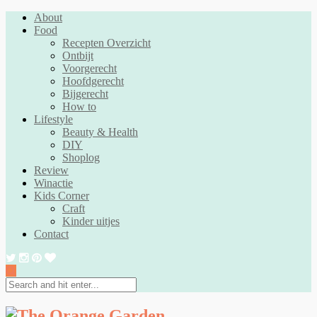
About
Food
Recepten Overzicht
Ontbijt
Voorgerecht
Hoofdgerecht
Bijgerecht
How to
Lifestyle
Beauty & Health
DIY
Shoplog
Review
Winactie
Kids Corner
Craft
Kinder uitjes
Contact