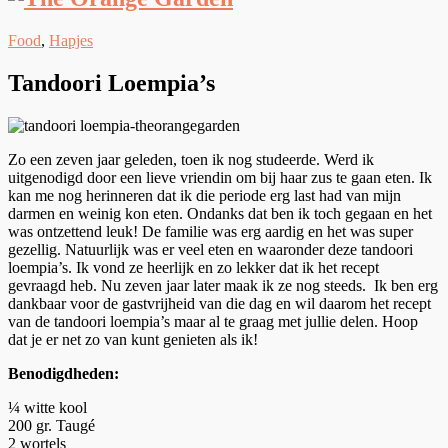
Food
,
Hapjes
Tandoori Loempia’s
Zo een zeven jaar geleden, toen ik nog studeerde. Werd ik
uitgenodigd door een lieve vriendin om bij haar zus te gaan eten. Ik
kan me nog herinneren dat ik die periode erg last had van mijn
darmen en weinig kon eten. Ondanks dat ben ik toch gegaan en het
was ontzettend leuk! De familie was erg aardig en het was super
gezellig. Natuurlijk was er veel eten en waaronder deze tandoori
loempia’s. Ik vond ze heerlijk en zo lekker dat ik het recept
gevraagd heb. Nu zeven jaar later maak ik ze nog steeds. Ik ben erg
dankbaar voor de gastvrijheid van die dag en wil daarom het recept
van de tandoori loempia’s maar al te graag met jullie delen. Hoop
dat je er net zo van kunt genieten als ik!
Benodigdheden:
¼ witte kool
200 gr. Taugé
2 wortels